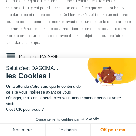
robustesse. Rigidité, résistance au choc, résistance aux effets de
tractions : tout y est pour l'impression des pièces que vous souhaitez les
plus durables et rigides possible. Ce filament réputé technique est donc
pour les connaisseurs. Il présente l'avantage d'une teinte faisant partie de
la gamme Pantone : parfaite pour maitriser le rendu des couleurs de vos
impressions, pour les associer avec d'autres objets et pour les faire
durer dans le temps.
Matière : PA12-GF
Salut c'est DAGOMA...
Diamètre : 1.75 mm
les Cookies !
Grammage : 1800 g
On a attendu d'être sûrs que le contenu de
ce site vous intéresse avant de vous
déranger, mais on aimerait bien vous accompagner pendant votre
Couleur : Bleu Paon
visite...
C'est OK pour vous ?
Facilité d'utilisation : Intermédiaire
Consentements certifiés par
208,33
€
HT
Non merci
Je choisis
OK pour moi