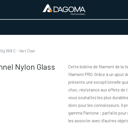
URS D'ACTIVITÉ
REALISATIONS
A PROPOS
BOUTIQUE
g 368 C - Vert Clair
nnel Nylon Glass
Cette bobine de filament de la 
filament PRO. Grâce à un ajout d
présente une exceptionnelle qua
choc, résistance aux effets de t
vous souhaitez les plus durables
donc pour les connaisseurs. Il pr
gamme Pantone : parfaite pour m
les associer avec d'autres objets