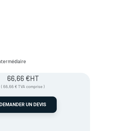
 Intermédiaire
66,66
€
HT
(
66,66
€
TVA comprise
)
DEMANDER UN DEVIS