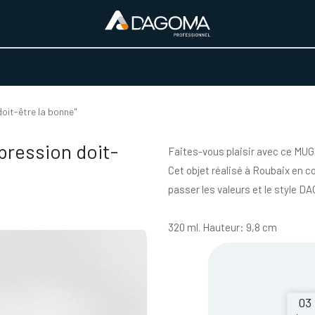
URS D'ACTIVITÉ
REALISATIONS
A PROPOS
BOUTIQUE
oit-être la bonne"
ression doit-
Faites-vous plaisir avec ce MU
Cet objet réalisé à Roubaix en co
passer les valeurs et le style D
320 ml. Hauteur: 9,8 cm
03