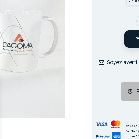
Jour
Soyez averti 
E