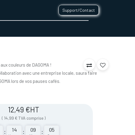
Support/Contact
0
CONTACT
G aux couleurs de DAGOMA !
llaboration avec une entreprise locale, saura faire
AGOMA lors de vos pauses cafés.
12,49
€
HT
(
14,99
€
TVA comprise
)
14
09
05
:
:
: