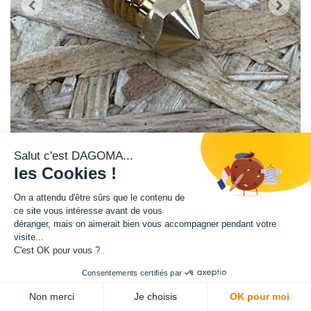
Salut c'est DAGOMA...
les Cookies !
Ce bec de buse en laiton 0.20 mm, imprime des filaments de 1.75 mm.
On a attendu d'être sûrs que le contenu de
Dagoma vous permet de changer votre bec de buse vous-même.
ce site vous intéresse avant de vous
Attention l'opération de modification de buse est à faire, seulement si
déranger, mais on aimerait bien vous accompagner pendant votre
visite...
vous avez les connaissances nécessaires pour le faire vous-même. En
C'est OK pour vous ?
cas de dégradation de votre imprimante, vous perdrez automatiquement
votre garantie.
Consentements certifiés par
Ce produit fait partie du grenier club Dagoma. Il n'est donc pas soumis à
Non merci
Je choisis
OK pour moi
la garantie et au service après-vente Dagoma. En cas de questions, nous