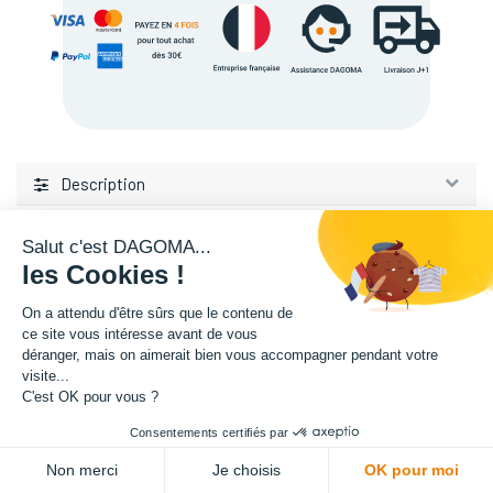
Description
Salut c'est DAGOMA...
les Cookies !
On a attendu d'être sûrs que le contenu de
ce site vous intéresse avant de vous
déranger, mais on aimerait bien vous accompagner pendant votre
L'expertise de la fabrication additive francaise, au service de vos
visite...
projets.
C'est OK pour vous ?
Consentements certifiés par
TISSEL
ADD TO CART
84 avenue de la Fosse aux Chenes
Non merci
Je choisis
OK pour moi