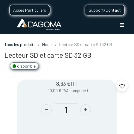
Accès Particuliers
Support/Contact
Tous les produits
Magis
Lecteur SD et carte SD 32 GB
Lecteur SD et carte SD 32 GB
disponible
8,33
€
HT
(
10,00
€
TVA comprise
)