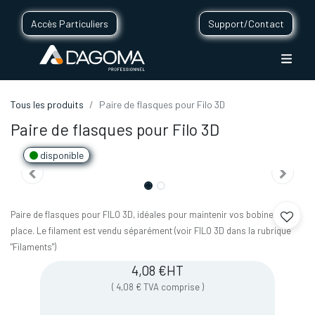
Accès Particuliers
Support/Contact
Tous les produits
Paire de flasques pour Filo 3D
Paire de flasques pour Filo 3D
disponible
Paire de flasques pour FILO 3D, idéales pour maintenir vos bobines en
place. Le filament est vendu séparément (voir FILO 3D dans la rubrique
"Filaments")
4,08
€
HT
(
4,08
€
TVA comprise
)