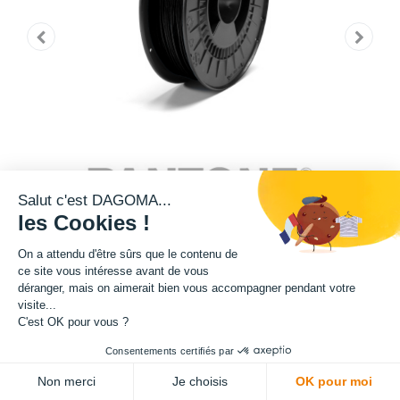
Salut c'est DAGOMA...
les Cookies !
On a attendu d'être sûrs que le contenu de
ce site vous intéresse avant de vous
Cette bobine de teinte noire est disponible en format 750g.
déranger, mais on aimerait bien vous accompagner pendant votre
visite...
Matière : PLA
C'est OK pour vous ?
Consentements certifiés par
Diamètre : 1.75 mm
Non merci
Je choisis
OK pour moi