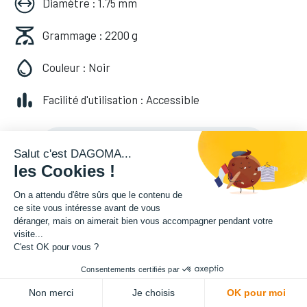
Diamètre : 1.75 mm
Grammage : 2200 g
Couleur : Noir
Facilité d'utilisation : Accessible
49,99
€
HT
(
49,99
€
TVA comprise
)
Salut c'est DAGOMA...
les Cookies !
On a attendu d'être sûrs que le contenu de
ce site vous intéresse avant de vous
déranger, mais on aimerait bien vous accompagner pendant votre
visite...
Soyez averti lorsque le produit est de
C'est OK pour vous ?
nouveau en stock
Consentements certifiés par
ADD TO CART
Non merci
Je choisis
OK pour moi