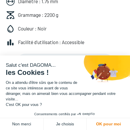
Diamètre : 1.75 mm
Grammage : 2200 g
Couleur : Noir
Facilité d'utilisation : Accessible
49,99
€
HT
(
49,99
€
TVA comprise
)
Salut c'est DAGOMA...
les Cookies !
On a attendu d'être sûrs que le contenu de
ce site vous intéresse avant de vous
déranger, mais on aimerait bien vous accompagner pendant votre
visite...
Soyez averti lorsque le produit est de
C'est OK pour vous ?
nouveau en stock
Consentements certifiés par
ADD TO CART
Non merci
Je choisis
OK pour moi