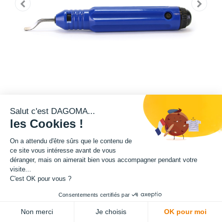
Salut c'est DAGOMA...
les Cookies !
10,83
€
HT
On a attendu d'être sûrs que le contenu de
(
10,83
€
TVA comprise
)
ce site vous intéresse avant de vous
Offre limitée !
déranger, mais on aimerait bien vous accompagner pendant votre
visite...
03
14
09
05
:
:
:
C'est OK pour vous ?
Jours
Heures
Mins
Secs
Consentements certifiés par
Non merci
Je choisis
OK pour moi