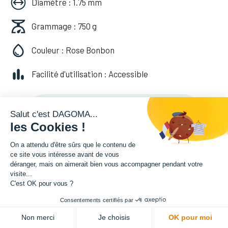
Diamètre : 1.75 mm
Grammage : 750 g
Couleur : Rose Bonbon
Facilité d'utilisation : Accessible
20,82
€
HT
(
20,82
€
TVA comprise
)
Salut c'est DAGOMA...
les Cookies !
On a attendu d'être sûrs que le contenu de
ce site vous intéresse avant de vous
déranger, mais on aimerait bien vous accompagner pendant votre
visite...
C'est OK pour vous ?
Consentements certifiés par
ADD TO CART
Non merci
Je choisis
OK pour moi