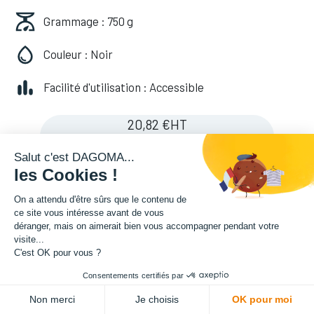
Grammage : 750 g
Couleur : Noir
Facilité d'utilisation : Accessible
20,82
€
HT
(
24,98
€
TVA comprise
)
Salut c'est DAGOMA...
les Cookies !
Soyez averti lorsque le produit est de
On a attendu d'être sûrs que le contenu de
ce site vous intéresse avant de vous
nouveau en stock
déranger, mais on aimerait bien vous accompagner pendant votre
visite...
C'est OK pour vous ?
Enregistrer pour plus tard
Consentements certifiés par
Non merci
Je choisis
OK pour moi