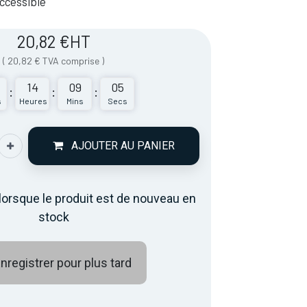
 Accessible
20,82
€
HT
(
20,82
€
TVA comprise
)
14
09
05
:
:
:
s
Heures
Mins
Secs
AJOUTER AU PANIER
lorsque le produit est de nouveau en
stock
nregistrer pour plus tard