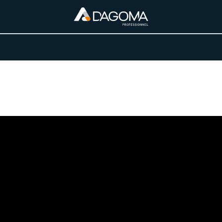
URS D'ACTIVITÉ
REALISATIONS
A PROPOS
BOUTIQUE
ONTAGE - CASQUE DE CHANTIE