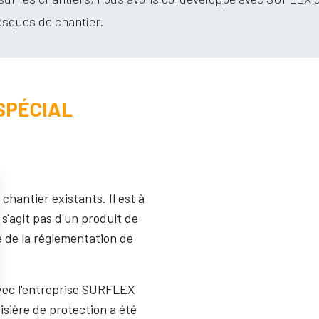
asques de chantier.
SPÉCIAL
chantier existants. Il est à
e s'agit pas d'un produit de
e de la réglementation de
vec l'entreprise SURFLEX
visière de protection a été