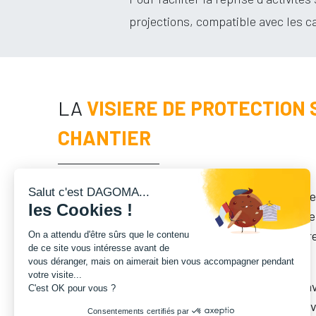
projections, compatible avec les c
LA
VISIERE DE PROTECTION 
CHANTIER
Salut c'est DAGOMA...
Ce dispositif s'adapte aux différents casques de 
les Cookies !
utiliser en plus des protections habituelles. Il n
santé réglementé et il ne porte donc pas au titr
On a attendu d'être sûrs que le contenu
de ce site vous intéresse avant de
marquage CE.
vous déranger, mais on aimerait bien vous accompagner pendant
votre visite...
Ce produit a été co-développé en partenariat a
C'est OK pour vous ?
spécialisée dans la protection au travail. Cette 
Consentements certifiés par