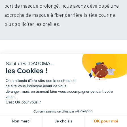
port de masque prolongé, nous avons développé une
accroche de masque à fixer derrière la tête pour ne
plus solliciter les oreilles.
L'
ACCROCHE POUR MASQUES
Salut c'est DAGOMA...
les Cookies !
Ce dispositif est un
instrument de protection
On a attendu d'être sûrs que le contenu de
ce site vous intéresse avant de vous
individuel
à utiliser en plus des protections
déranger, mais on aimerait bien vous accompagner pendant votre
habituelles. Il ne s'agit pas d'un produit de santé
visite...
réglementé et il ne porte donc pas au titre de la
C'est OK pour vous ?
réglementation de marquage CE.
Consentements certifiés par
Ce produit a été conçu en période d'urgence afin de
Non merci
Je choisis
OK pour moi