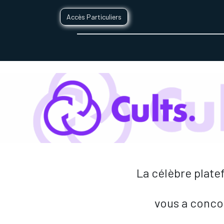
Accès Particuliers
SERVICES D'IMPRESSION 3D
SECTE
La célèbre plate
vous a concoc