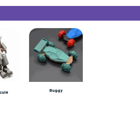
Buggy
culé