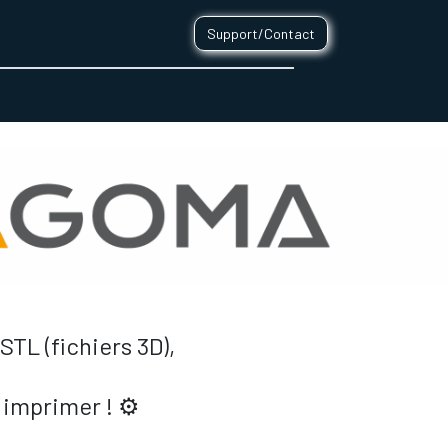
Support/Contact
0
CONTACT
TL (fichiers 3D),
 imprimer ! ⚙️