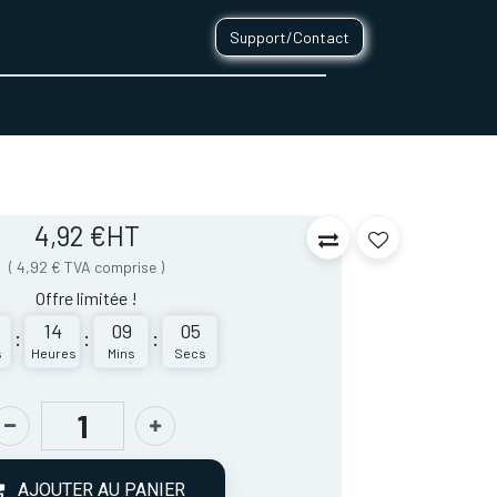
Support/Contact
0
CONTACT
4,92
€
HT
(
4,92
€
TVA comprise
)
Offre limitée !
14
09
05
:
:
:
s
Heures
Mins
Secs
AJOUTER AU PANIER