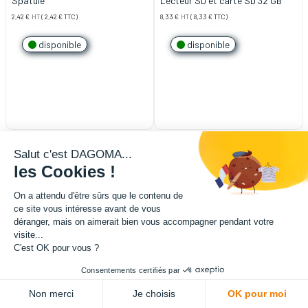
Spatule
Lecteur SD et carte SD 32 GB
2,42
€
HT
(
2,42
€
TTC)
8,33
€
HT
(
8,33
€
TTC)
disponible
disponible
Salut c'est DAGOMA...
les Cookies !
On a attendu d'être sûrs que le contenu de
ce site vous intéresse avant de vous
déranger, mais on aimerait bien vous accompagner pendant votre
visite...
C'est OK pour vous ?
Consentements certifiés par
Non merci
Je choisis
OK pour moi
Connecteur pneumatique - PC4-
FSR diamètre 20mm x 3