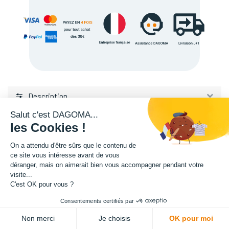
Description
Salut c'est DAGOMA...
les Cookies !
On a attendu d'être sûrs que le contenu de
ce site vous intéresse avant de vous
déranger, mais on aimerait bien vous accompagner pendant votre
L'expertise de la fabrication additive francaise, au service de vos
visite...
C'est OK pour vous ?
projets.
Consentements certifiés par
TISSEL
ADD TO CART
Non merci
Je choisis
OK pour moi
84 avenue de la Fosse aux Chenes