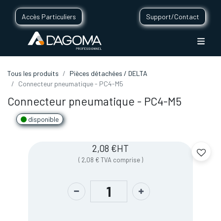
Accès Particuliers
Support/Contact
Tous les produits
Pièces détachées / DELTA
Connecteur pneumatique - PC4-M5
Connecteur pneumatique - PC4-M5
disponible
2,08
€
HT
(
2,08
€
TVA comprise
)