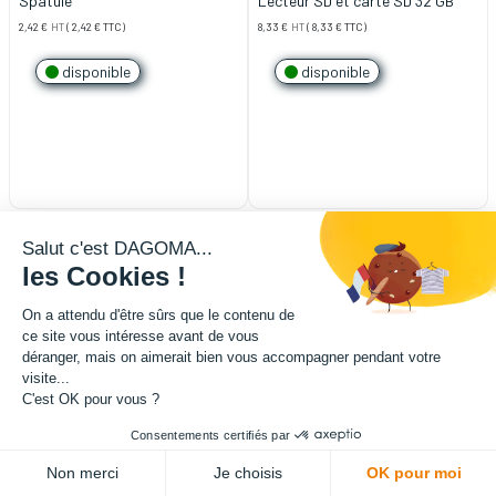
Spatule
Lecteur SD et carte SD 32 GB
2,42
€
HT
(
2,42
€
TTC)
8,33
€
HT
(
8,33
€
TTC)
disponible
disponible
Salut c'est DAGOMA...
les Cookies !
On a attendu d'être sûrs que le contenu de
ce site vous intéresse avant de vous
déranger, mais on aimerait bien vous accompagner pendant votre
visite...
C'est OK pour vous ?
Consentements certifiés par
Non merci
Je choisis
OK pour moi
Connecteur pneumatique - PC4-
FSR diamètre 20mm x 3