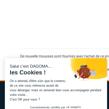
De nouvelle mousses sont fournies avec l'achat de ce p
Salut c'est DAGOMA...
ATTENTION, le remplacement de ce composant implique l'o
les Cookies !
On a attendu d'être sûrs que le contenu
de ce site vous intéresse avant de
vous déranger, mais on aimerait bien vous accompagner pendant
votre visite...
C'est OK pour vous ?
Consentements certifiés par
L'expertise de la fabrication additive francaise, au service