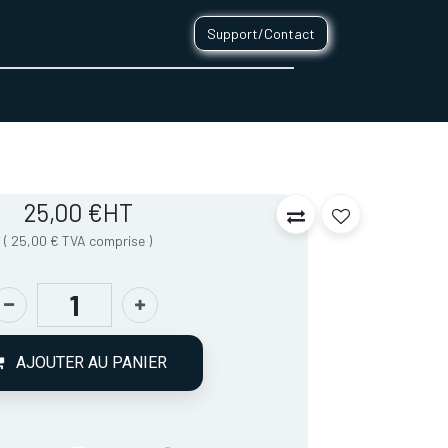
Support/Contact
0
CONTACT
25,00
€
HT
(
25,00
€
TVA comprise
)
AJOUTER AU PANIER