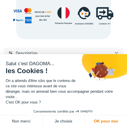
Description
Salut c'est DAGOMA...
les Cookies !
On a attendu d'être sûrs que le contenu de
ce site vous intéresse avant de vous
déranger, mais on aimerait bien vous accompagner pendant votre
visite...
L'expertise de la fabrication additive francaise, au service de vos
C'est OK pour vous ?
projets.
Consentements certifiés par
ADD TO CART
TISSEL
Non merci
Je choisis
OK pour moi
84 avenue de la Fosse aux Chenes