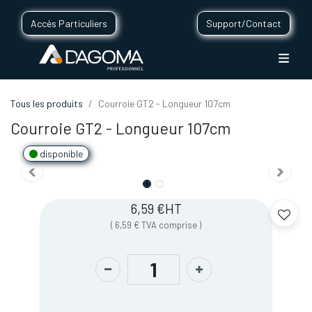
Accès Particuliers
Support/Contact
Tous les produits
Courroie GT2 - Longueur 107cm
Courroie GT2 - Longueur 107cm
disponible
6,59
€
HT
(
6,59
€
TVA comprise
)