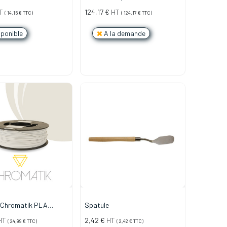
0.8mm (Diamètre de Buse)
T
124,17
€
HT
(
14,16
€
TTC)
(
124,17
€
TTC)
ponible
A la demande
 Chromatik PLA
Spatule
Blanc Craie (750g)
HT
2,42
€
HT
(
24,99
€
TTC)
(
2,42
€
TTC)