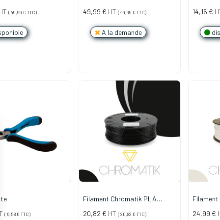
 Noir (2,2kg)
1.75mm - Blanc (2,2kg)
HT
49,99
€
HT
14,16
€
H
(
49,99
€
TTC)
(
49,99
€
TTC)
sponible
A la demande
dis
ate
Filament Chromatik PLA
Filament
1.75mm - Noir (750g)
1.75mm - 
T
20,82
€
HT
24,99
€
(
6,58
€
TTC)
(
20,82
€
TTC)