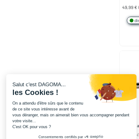
1.75mm -
49,99
€
di
Salut c'est DAGOMA...
les Cookies !
On a attendu d'être sûrs que le contenu
de ce site vous intéresse avant de
vous déranger, mais on aimerait bien vous accompagner pendant
votre visite...
Pince pl
C'est OK pour vous ?
6,58
€
H
Consentements certifiés par