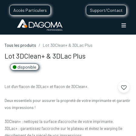
Accès Particuliers
Support/Contact
Tous les produits
Lot 3DClean+ & 3DLac Plus
Lot 3DClean+ & 3DLac Plus
disponible
Lot d'un flacon de 3DLac+ et flacon de 3DClean+.
Deux essentiels pour assurer la propreté de votre imprimante et garantir
vos impressions !
3DClean+ : nettoyez la surface d'accroche de votre imprimante.
3DLac+ : garantissez l'accroche sur le plateau et évitez le warping (le
décollement de la pièce) de vos impressions.