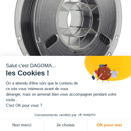
Salut c'est DAGOMA...
les Cookies !
On a attendu d'être sûrs que le contenu de
ce site vous intéresse avant de vous
Cette bobine de filament teinte noire fait partie de notre gamme de
déranger, mais on aimerait bien vous accompagner pendant votre
filament PRO. Filament à base de copolymer de Nylon et de Nylon 6.6. Il
visite...
C'est OK pour vous ?
est doté de la technologie Warp-Free.
Facile à imprimer, il est fréquemment utilisé dans le secteur de
Consentements certifiés par
l'ingénierie. Il combine une excellente solidité et une résistance à des
Non merci
Je choisis
OK pour moi
chaleurs jusqu'a 180°C.