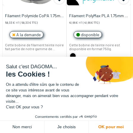
Filament Polymide CoPA 1.75mm
Filament PolyMax PLA 1.75mm -
750g Noir
Noir
58,33
€
HT
(
58,33
€
TTC)
41,66
€
HT
(
41,66
€
TTC)
A la demande
disponible
Cette bobine de filament teinte noire
Cette bobine de teinte noire est
fait partie de notre gamme de
disponible en format 750g.
filament PRO. Filament à base de
copolymer de Nylon et de Nylon 6.6.
Il est doté de la technologie Warp-
Free.
Salut c'est DAGOMA...
Facile à imprimer, il est
fréquemment utilisé dans le
les Cookies !
secteur de l'ingénierie. Il combine
une excellente solidité et une
résistance à des chaleurs jusqu'a
On a attendu d'être sûrs que le contenu de
180°C.
ce site vous intéresse avant de vous
déranger, mais on aimerait bien vous accompagner pendant votre
visite...
C'est OK pour vous ?
Consentements certifiés par
Non merci
Je choisis
OK pour moi