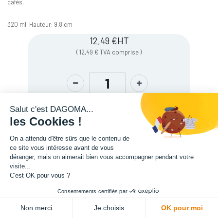
cafés.
320 ml. Hauteur: 9,8 cm
12,49
€
HT
(
12,49
€
TVA comprise
)
Salut c'est DAGOMA...
les Cookies !
On a attendu d'être sûrs que le contenu de
ce site vous intéresse avant de vous
déranger, mais on aimerait bien vous accompagner pendant votre
visite...
C'est OK pour vous ?
Description
Consentements certifiés par
ADD TO CART
Non merci
Je choisis
OK pour moi