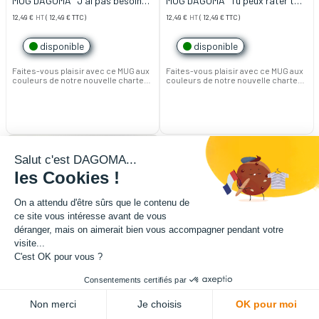
MUG DAGOMA "J'ai pas besoin
MUG DAGOMA "Tu peux rater ton
d'un plateau pour être chaud"
impression 1 fois mais pas 15"
12,49
€
HT
(
12,49
€
TTC)
12,49
€
HT
(
12,49
€
TTC)
disponible
disponible
Faites-vous plaisir avec ce MUG aux
Faites-vous plaisir avec ce MUG aux
couleurs de notre nouvelle charte
couleurs de notre nouvelle charte
graphique !
graphique !
Cet objet réalisé à Roubaix en
Cet objet réalisé à Roubaix en
collaboration avec une entreprise
collaboration avec une entreprise
locale, saura faire passer les
locale, saura faire passer les
valeurs et le style DAGOMA lors de
valeurs et le style DAGOMA lors de
vos pauses cafés.
vos pauses cafés.
320 ml. Hauteur: 9,8 cm
320 ml. Hauteur: 9,8 cm
Salut c'est DAGOMA...
les Cookies !
On a attendu d'être sûrs que le contenu de
ce site vous intéresse avant de vous
déranger, mais on aimerait bien vous accompagner pendant votre
visite...
C'est OK pour vous ?
Consentements certifiés par
Non merci
Je choisis
OK pour moi
MUG DAGOMA "La première