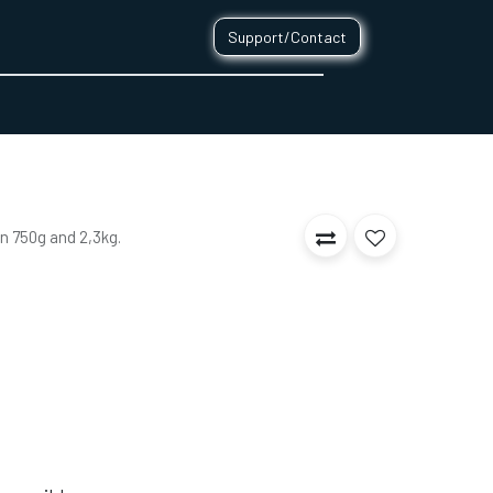
Support/Contact
0
CONTACT
in 750g and 2,3kg.