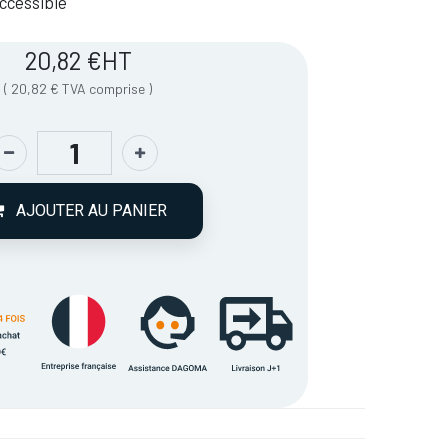
 Accessible
20,82
€
HT
(
20,82
€
TVA comprise
)
AJOUTER AU PANIER