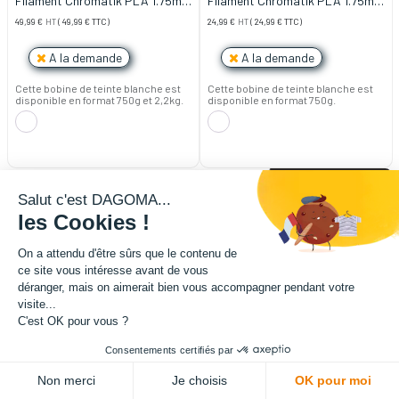
Filament Chromatik PLA 1.75mm
Filament Chromatik PLA 1.75mm
- Blanc (2,2kg)
- Blanc Craie (750g)
49,99
€
HT
(
49,99
€
TTC)
24,99
€
HT
(
24,99
€
TTC)
A la demande
A la demande
Cette bobine de teinte blanche est
Cette bobine de teinte blanche est
disponible en format 750g et 2,2kg.
disponible en format 750g.
Salut c'est DAGOMA...
les Cookies !
On a attendu d'être sûrs que le contenu de
ce site vous intéresse avant de vous
déranger, mais on aimerait bien vous accompagner pendant votre
visite...
C'est OK pour vous ?
Consentements certifiés par
Non merci
Je choisis
OK pour moi
Filament Chromatik PRO PLA
Filament Chromatik PRO PLA