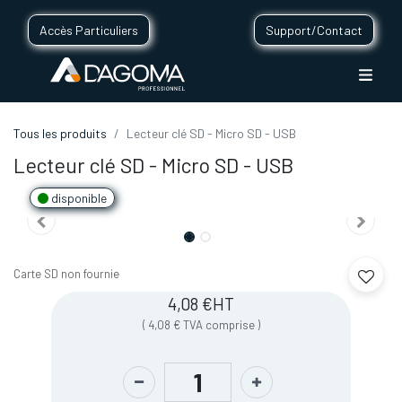
Accès Particuliers
Support/Contact
Tous les produits
Lecteur clé SD - Micro SD - USB
Lecteur clé SD - Micro SD - USB
disponible
Carte SD non fournie
4,08
€
HT
(
4,08
€
TVA comprise
)