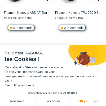
Filament Nanovia ABS AF 2kg
Filament Nanovia TPU 70D 0.5kg
1.75mm Noir
1.75mm Noir
182,90
€
HT
(
182,90
€
TTC)
30,70
€
HT
(
30,70
€
TTC)
A la demande
A la demande
Salut c'est DAGOMA...
les Cookies !
On a attendu d'être sûrs que le contenu de
ce site vous intéresse avant de vous
déranger, mais on aimerait bien vous accompagner pendant votre
visite...
C'est OK pour vous ?
Consentements certifiés par
Non merci
Je choisis
OK pour moi