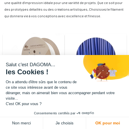
une qualité d'impression idéale pour une variété de projets. Que ce soit pour
des prototypes détaillés ou des créations artistiques, Choisissez le filament
qui donnera vie à vos conceptions avec excellence et finesse.
Salut c'est DAGOMA...
les Cookies !
On a attendu d'être sûrs que le contenu de
ce site vous intéresse avant de vous
déranger, mais on aimerait bien vous accompagner pendant votre
visite...
C'est OK pour vous ?
Filament Nanovia PETG GF UV
Filament PLA 1.75mm 2200g
2kg 1.75mm Blanc
Bleu RAL5002
152,80
€
HT
(
152,80
€
TTC)
65,00
€
HT
(
65,00
€
TTC)
Consentements certifiés par
Non merci
Je choisis
OK pour moi
A la demande
A la demande