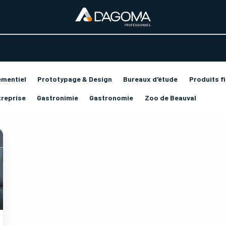
URS D'ACTIVITÉ
REALISATIONS
A PROPOS
BOUTIQUE
ementiel
Prototypage & Design
Bureaux d'étude
Produits fi
treprise
Gastronimie
Gastronomie
Zoo de Beauval