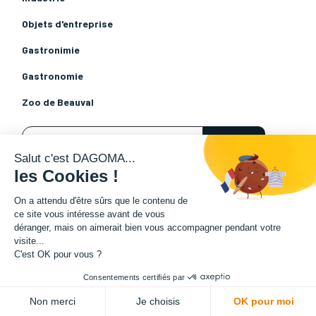
Objets d'entreprise
Gastronimie
Gastronomie
Zoo de Beauval
Salut c'est DAGOMA...
les Cookies !
Aucun article pour le moment.
On a attendu d'être sûrs que le contenu de
ce site vous intéresse avant de vous
déranger, mais on aimerait bien vous accompagner pendant votre
visite...
C'est OK pour vous ?
Consentements certifiés par
Soumettre mon besoin en
Non merci
Je choisis
OK pour moi
impression 3D