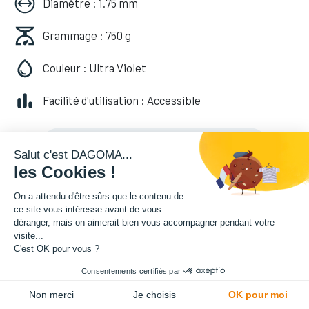
Diamètre : 1.75 mm
Grammage : 750 g
Couleur : Ultra Violet
Facilité d'utilisation : Accessible
20,82
€
HT
(
20,82
€
TVA comprise
)
Salut c'est DAGOMA...
les Cookies !
On a attendu d'être sûrs que le contenu de
ce site vous intéresse avant de vous
déranger, mais on aimerait bien vous accompagner pendant votre
visite...
C'est OK pour vous ?
Consentements certifiés par
ADD TO CART
Non merci
Je choisis
OK pour moi