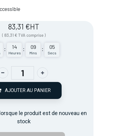
 Accessible
83,31
€
HT
(
83,31
€
TVA comprise
)
14
09
05
:
:
:
s
Heures
Mins
Secs
AJOUTER AU PANIER
lorsque le produit est de nouveau en
stock