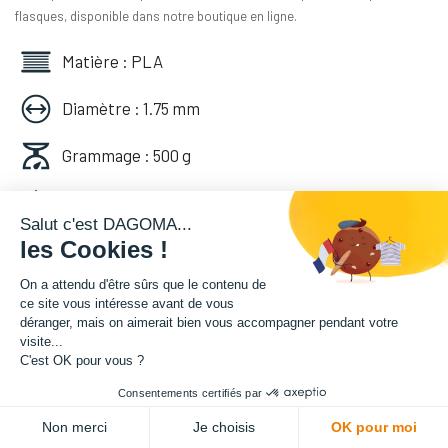
flasques, disponible dans notre boutique en ligne.
Matière : PLA
Diamètre : 1.75 mm
Grammage : 500 g
Couleur : Bleu Nuit
Salut c'est DAGOMA...
les Cookies !
Facilité d'utilisation : Accessible
On a attendu d'être sûrs que le contenu de
14,16
€
HT
ce site vous intéresse avant de vous
déranger, mais on aimerait bien vous accompagner pendant votre
(
14,16
€
TVA comprise
)
visite...
C'est OK pour vous ?
Consentements certifiés par
Soyez averti lorsque le produit est de
Non merci
Je choisis
OK pour moi
nouveau en stock