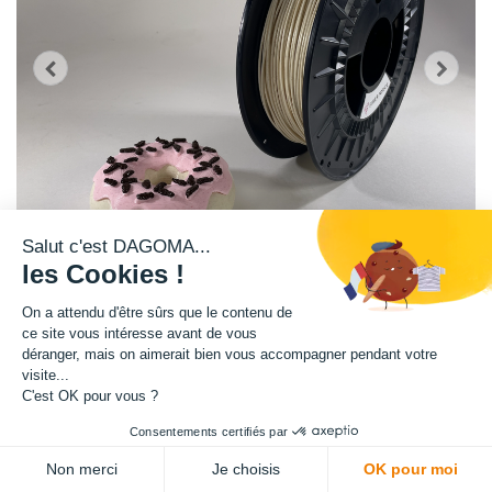
Salut c'est DAGOMA...
les Cookies !
On a attendu d'être sûrs que le contenu de
ce site vous intéresse avant de vous
déranger, mais on aimerait bien vous accompagner pendant votre
Cette bobine à l'effet marbré crème est disponible en format 750g.
visite...
C'est OK pour vous ?
Matière : PLA
Consentements certifiés par
ADD TO CART
Diamètre : 1.75 mm
Non merci
Je choisis
OK pour moi