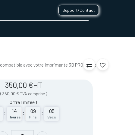
Support/Contact
0
CONTACT
 compatible avec votre Imprimante 3D PRO430 de
350,00
€
HT
(
350,00
€
TVA comprise
)
Offre limitée !
14
09
05
:
:
:
s
Heures
Mins
Secs