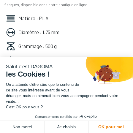
flasques, disponible dans notre boutique en ligne.
Matière : PLA
Diamètre : 1.75 mm
Grammage : 500 g
Couleur : Vert Pin
Salut c'est DAGOMA...
les Cookies !
Facilité d'utilisation : Accessible
On a attendu d'être sûrs que le contenu de
14,16
€
HT
ce site vous intéresse avant de vous
déranger, mais on aimerait bien vous accompagner pendant votre
(
16,99
€
TVA comprise
)
visite...
C'est OK pour vous ?
Consentements certifiés par
ADD TO CART
Non merci
Je choisis
OK pour moi