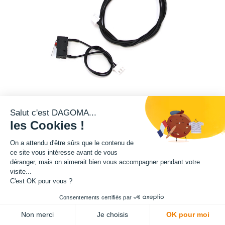
Salut c'est DAGOMA...
les Cookies !
3,75
€
HT
On a attendu d'être sûrs que le contenu de
(
3,75
€
TVA comprise
)
ce site vous intéresse avant de vous
déranger, mais on aimerait bien vous accompagner pendant votre
03
14
09
05
:
:
:
visite...
Jours
Heures
Mins
Secs
C'est OK pour vous ?
Consentements certifiés par
Non merci
Je choisis
OK pour moi