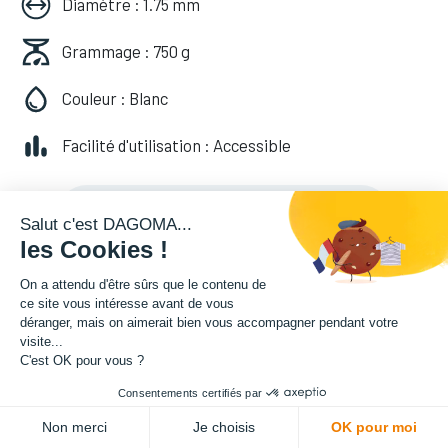
Diamètre : 1.75 mm
Grammage : 750 g
Couleur : Blanc
Facilité d'utilisation : Accessible
20,82
€
HT
(
20,82
€
TVA comprise
)
Salut c'est DAGOMA...
les Cookies !
On a attendu d'être sûrs que le contenu de
Soyez averti lorsque le produit est de
ce site vous intéresse avant de vous
déranger, mais on aimerait bien vous accompagner pendant votre
nouveau en stock
visite...
C'est OK pour vous ?
Enregistrer pour plus tard
Consentements certifiés par
Non merci
Je choisis
OK pour moi