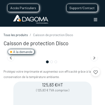
Accès Particuliers
Support/Contact
Tous les produits
Caisson de protection Disco
Caisson de protection Disco
A la demande
Protégez votre imprimante et augmentez son efficacité grâce à la
conservation de la température ambiante.
125,83
€
HT
(
125,83
€
TVA comprise
)