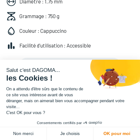
Diamètre : 1.75 mm
Grammage : 750 g
Couleur : Cappuccino
Facilité d'utilisation : Accessible
20,82
€
HT
(
20,82
€
TVA comprise
)
Salut c'est DAGOMA...
les Cookies !
On a attendu d'être sûrs que le contenu de
ce site vous intéresse avant de vous
déranger, mais on aimerait bien vous accompagner pendant votre
visite...
C'est OK pour vous ?
Consentements certifiés par
ADD TO CART
Non merci
Je choisis
OK pour moi