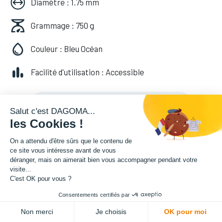
Diamètre : 1.75 mm
Grammage : 750 g
Couleur : Bleu Océan
Facilité d'utilisation : Accessible
20,82
€
HT
(
20,82
€
TVA comprise
)
Salut c'est DAGOMA...
les Cookies !
On a attendu d'être sûrs que le contenu de
ce site vous intéresse avant de vous
déranger, mais on aimerait bien vous accompagner pendant votre
visite...
C'est OK pour vous ?
Consentements certifiés par
ADD TO CART
Non merci
Je choisis
OK pour moi