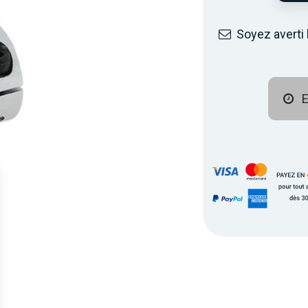
Soyez averti 
E