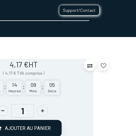
Support/Contact
0
CONTACT
4,17
€
HT
(
4,17
€
TVA comprise
)
14
09
05
:
:
:
s
Heures
Mins
Secs
AJOUTER AU PANIER