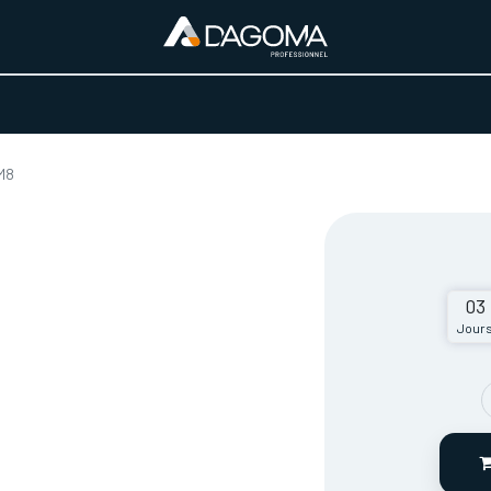
URS D'ACTIVITÉ
REALISATIONS
A PROPOS
BOUTIQUE
M8
03
Jour