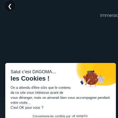
❮
Immersion
Salut c'est DAGOMA...
les Cookies !
On a attendu d'être sûrs que le contenu
de ce site vous intéresse avant de
vous déranger, mais on aimerait bien vous accompagner pendant
votre visite...
C'est OK pour vous ?
Consentements certifiés par