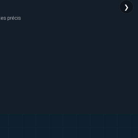
❯
tes précis