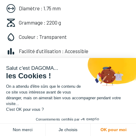
Diamètre : 1.75 mm
Grammage : 2200 g
Couleur : Transparent
Facilité d'utilisation : Accessible
49,99
€
HT
Salut c'est DAGOMA...
les Cookies !
(
49,99
€
TVA comprise
)
On a attendu d'être sûrs que le contenu de
ce site vous intéresse avant de vous
déranger, mais on aimerait bien vous accompagner pendant votre
visite...
C'est OK pour vous ?
Consentements certifiés par
ADD TO CART
Non merci
Je choisis
OK pour moi